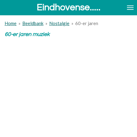
Eindhovense.....
Ga
direct
naar
Home
»
Beeldbank
»
Nostalgie
»
60-er jaren
de
hoofdinhoud
60-er jaren muziek