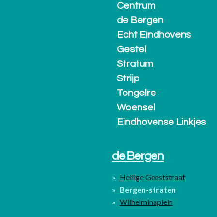
Centrum
de Bergen
Echt Eindhovens
Gestel
Stratum
Strijp
Tongelre
Woensel
Eindhovense Linkjes
de Bergen
Heilige Geeststraat
Bergen-straten
Wilhelminaplein