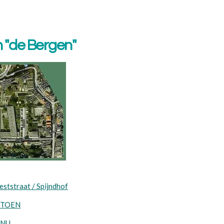
in "de Bergen"
eststraat / Spijndhof
n TOEN
 NU