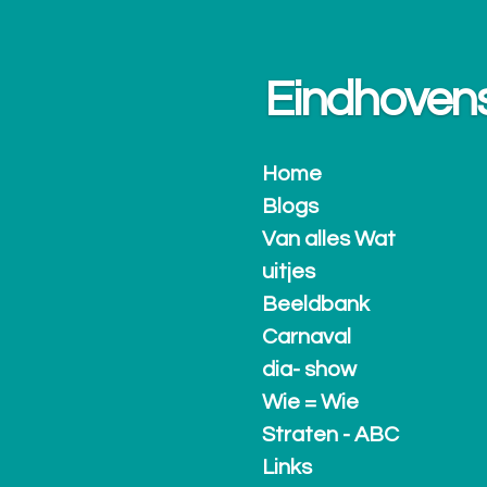
Ga
direct
naar
Eindhovense.
de
hoofdinhoud
Home
Blogs
Van alles Wat
uitjes
Beeldbank
Carnaval
dia- show
Wie = Wie
Straten - ABC
Links