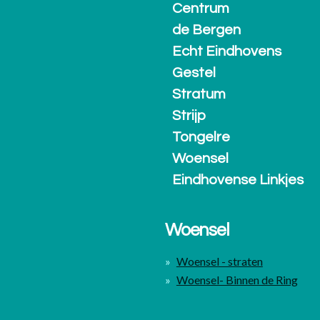
Centrum
de Bergen
Echt Eindhovens
Gestel
Stratum
Strijp
Tongelre
Woensel
Eindhovense Linkjes
Woensel
Woensel - straten
Woensel- Binnen de Ring