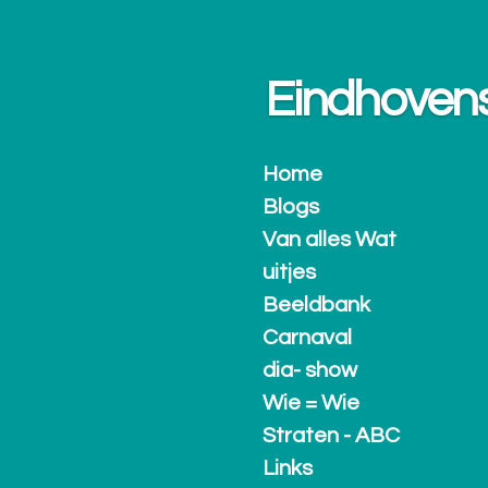
Ga
direct
naar
Eindhovense.
de
hoofdinhoud
Home
Blogs
Van alles Wat
uitjes
Beeldbank
Carnaval
dia- show
Wie = Wie
Straten - ABC
Links