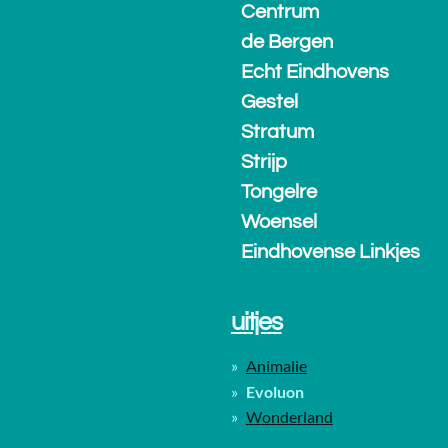
Centrum
de Bergen
Echt Eindhovens
Gestel
Stratum
Strijp
Tongelre
Woensel
Eindhovense Linkjes
uitjes
Animalie
Evoluon
Wonderland