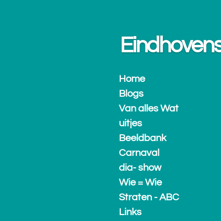
Ga
direct
naar
Eindhovense.
de
hoofdinhoud
Home
Blogs
Van alles Wat
uitjes
Beeldbank
Carnaval
dia- show
Wie = Wie
Straten - ABC
Links