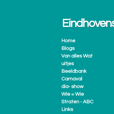
Ga
direct
naar
Eindhovense.
de
hoofdinhoud
Home
Blogs
Van alles Wat
uitjes
Beeldbank
Carnaval
dia- show
Wie = Wie
Straten - ABC
Links