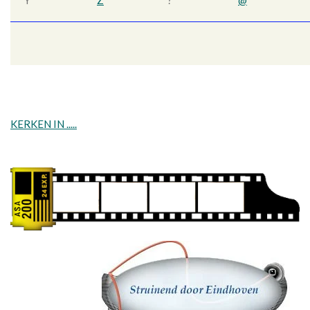
Y
Z
?
@
KERKEN IN .....