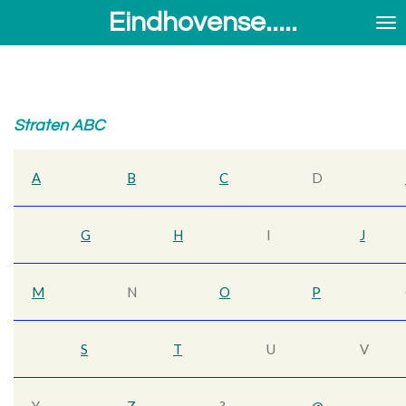
Eindhovense.....
Ga
direct
naar
de
hoofdinhoud
Straten ABC
A
B
C
D
G
H
I
J
M
N
O
P
S
T
U
V