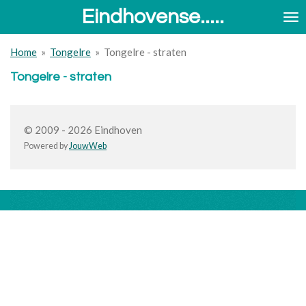
Eindhovense.....
Ga
direct
naar
Home
»
Tongelre
»
Tongelre - straten
de
hoofdinhoud
Tongelre - straten
© 2009 - 2026 Eindhoven
Powered by
JouwWeb