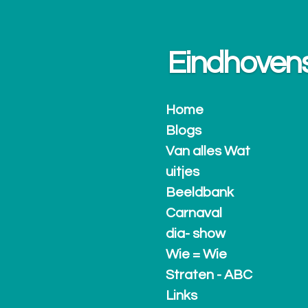
Ga
direct
naar
Eindhovense.
de
hoofdinhoud
Home
Blogs
Van alles Wat
uitjes
Beeldbank
Carnaval
dia- show
Wie = Wie
Straten - ABC
Links