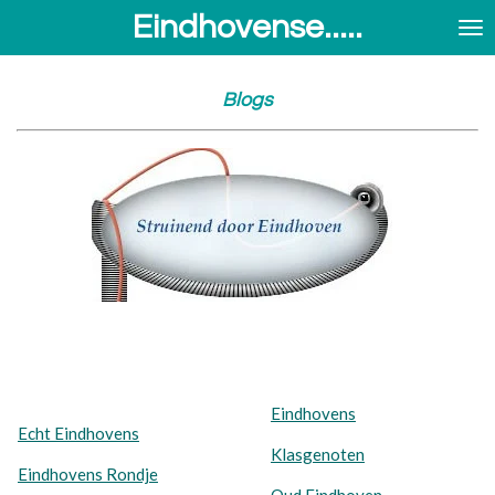
Eindhovense.....
Ga
direct
naar
de
Blogs
hoofdinhoud
Eindhovens
Echt Eindhovens
Klasgenoten
Eindhovens Rondje